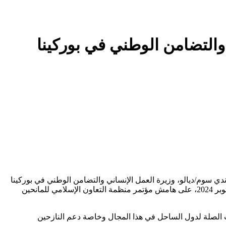
 والتضامن الوطني في بوركينا
ندي سوم/ديالو، وزيرة العمل الإنساني والتضامن الوطني في بوركينا
فاسو، والسيدة كابري/كابوري بيبيجنان ستيلا الدين، الوزيرة المنتدبة للتعاون الإقليمي بوزارة خارجية بوركينا فاسو، يوم السبت الموافق 26 أكتوبر 2024، على هامش مؤتمر منظمة التعاون الإسلامي للمانحين
ات الصلة لدول الساحل في هذا المجال وخاصة دعم النازحين